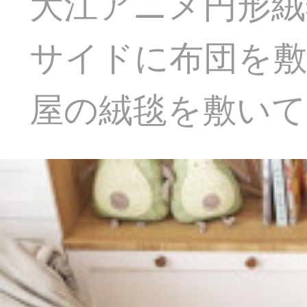
大江アニメ円形絨
サイドに布団を敷
屋の絨毯を敷いて遊