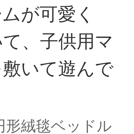
ームが可愛く
いて、子供用マ
を敷いて遊んで
メ円形絨毯ベッドル