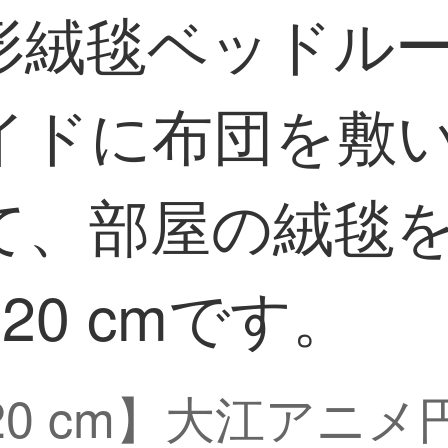
形絨毯ベッドル
イドに布団を敷
て、部屋の絨毯
20 cmです。
120 cm】大江アニ