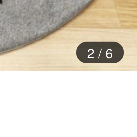
3
/
6