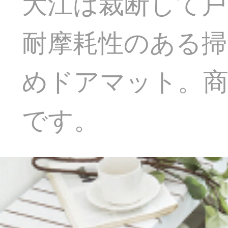
大江は裁断して
耐摩耗性のある掃
めドアマット。商業
です。