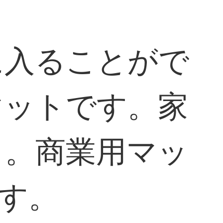
に入ることがで
マットです。家
ト。商業用マッ
です。