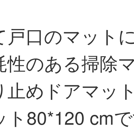
て戸口のマット
耗性のある掃除
り止めドアマッ
80*120 cm