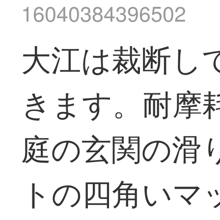
16040384396502
大江は裁断し
きます。耐摩
庭の玄関の滑
トの四角いマット