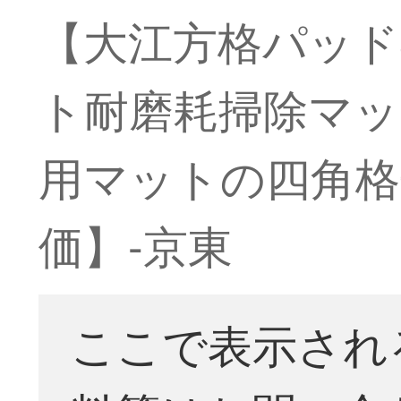
【大江方格パッド8
ト耐磨耗掃除マッ
用マットの四角格子
価】-京東
ここで表示され