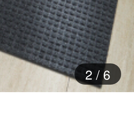
3
/
6