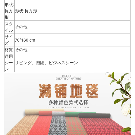
形状:
長方
形状:長方形
形
スタ
その他
イル
サイ
70*160 cm
ズ
材質
その他
適用
シー
リビング、階段、ビジネスシーン
ン