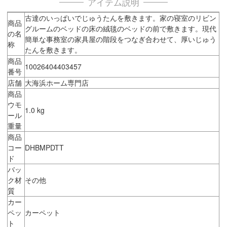
アイテム説明
古達のいっぱいでじゅうたんを敷きます。家の寝室のリビン
商品
グルームのベッドの床の絨毯のベッドの前で敷きます。現代
の名
簡単な事務室の家具屋の階段をつなぎ合わせて、厚いじゅう
称
たんを敷きます。
商品
10026404403457
番号
店舗
大海浜ホーム専門店
商品
ウモ
1.0 kg
ール
重量
商品
コー
DHBMPDTT
ド
バッ
ク材
その他
質
カー
ペッ
カーペット
ト