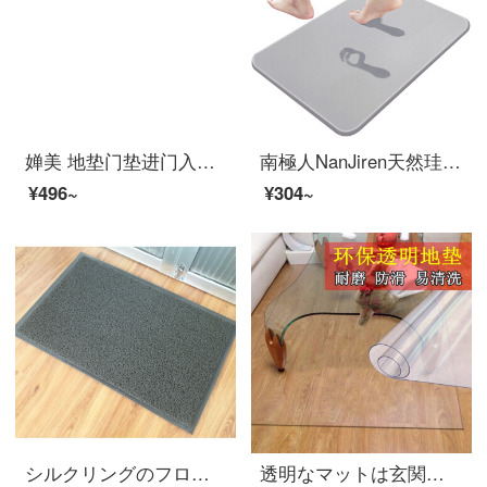
婵美 地垫门垫进门入户门蹭脚垫家用门厅客厅卧室垫子北欧门口防滑地垫 格子灰色 60x90cm（长方形）
南極人NanJiren天然珪藻泥に浴室を敷き、吸水速度乾珪藻土トイレのフロアマット家庭用灰色-60*39 cm
¥496~
¥304~
シルクリングのフロアマットは自由に裁断できます。戸の入り口に滑り止めの防水リングを敷いて入り口に入ります。ドアホールのドアマットに厚みの滑り止めのpvcマットを追加して、灰色のオーダーメードサイズをカスタマイズできます。カスタマーサービスに連絡してください。
透明なマットは玄関に入ることを免除します。ドアホールの保護膜は透明で、板保護マットは滑り止めです。滑り止めマットは家庭用防水滑り止めマットを変えます。pvcは透明1.5 mmの厚さをカスタマイズします。幅は1.2 mです。x 1.0 mです。