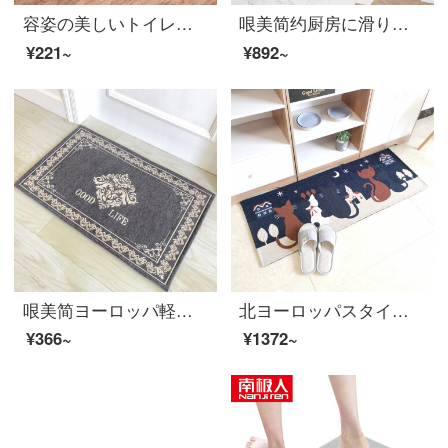
容姿の美しいトイレの入り口は簡単に水を吸い込んで滑り止めを止めて純色の部屋の入り口の玄関ホールの小さいマットの浴室の入り口のマットの湖の青い43 x 60 cmを敷きます。
哏美简约厨房に滑り止め防止油を敷いて防水ドアの家用吸水パッド長方形玄関マット卫浴寝室毛布SISIM PLE LIFE-灰色50 x 80 cm+50 x 180 cm
¥221~
¥892~
哏美简ヨーロッパ軽赘沢な玄関マット家用吸水滑り止めドアホール欧式フロアマットリビングルームトイレの入り口マットLIFE-灰色50 x 80 cm（長方形）
北ヨーロッパスタイルの長さのキッチンマット吸水滑り止め防止油リビングのトイレの入り口のフロアマット寝室のベッドサイドの毛布家庭用の窓枠に猫をマットする-紺45 x 120 cm+45 x 180 cm(セット)
¥366~
¥1372~