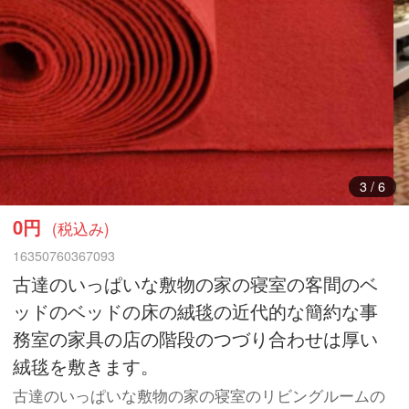
3
/
6
0円
(税込み)
16350760367093
古達のいっぱいな敷物の家の寝室の客間のベ
ッドのベッドの床の絨毯の近代的な簡約な事
務室の家具の店の階段のつづり合わせは厚い
絨毯を敷きます。
古達のいっぱいな敷物の家の寝室のリビングルームの