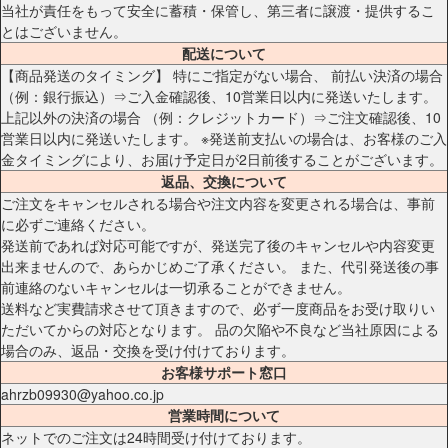
当社が責任をもって安全に蓄積・保管し、第三者に譲渡・提供するこ
とはございません。
配送について
【商品発送のタイミング】 特にご指定がない場合、 前払い決済の場合
（例：銀行振込）⇒ご入金確認後、10営業日以内に発送いたします。
上記以外の決済の場合 （例：クレジットカード）⇒ご注文確認後、10
営業日以内に発送いたします。 ※発送前支払いの場合は、お客様のご入
金タイミングにより、お届け予定日が2日前後することがございます。
返品、交換について
ご注文をキャンセルされる場合や注文内容を変更される場合は、事前
に必ずご連絡ください。
発送前であれば対応可能ですが、発送完了後のキャンセルや内容変更
出来ませんので、あらかじめご了承ください。 また、代引発送後の事
前連絡のないキャンセルは一切承ることができません。
送料など実費請求させて頂きますので、必ず一度商品をお受け取りい
ただいてからの対応となります。 品の欠陥や不良など当社原因による
場合のみ、返品・交換を受け付けております。
お客様サポート窓口
ahrzb09930@yahoo.co.jp
営業時間について
ネットでのご注文は24時間受け付けております。