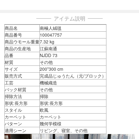
アイテム説明
商品名
南極人絨毯
商品番号
100047757
商品ウモール重量
7.32 kg
商品の生産地
江蘇南通
品番
NJDD 73
材質
その他
サイズ
200*300 cm
販売方式
完成品じゅうたん（元/ブロック）
工芸
機械織造
バック材質
その他
掃除方法
掃除
形状:長方形
形状:長方形
スタイル
欧風
カーペット
カーペット
パターン
幾何学模様
適用シーン
リビング、寝室、その他