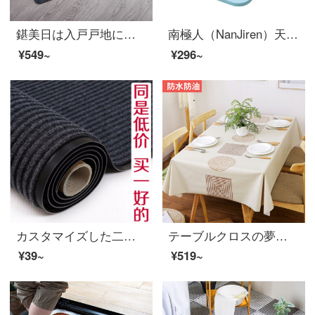
鍖美日は入戸戸地に玄関マットを敷いて家用の土拭きマットでトイレの入り口の吸水滑り止めマットを裁断することができます。灰色80 x 100 cm（長方形）
南極人（NanJiren）天然珪藻泥地にフロアマット、浴室滑り止めマット吸水速乾リビングトイレの入り口に家庭用マット青60*39 cm
¥549~
¥296~
カスタマイズした二重ストライプのインドアクッションドアの外のフロアマット防塵ドアホールの家庭用ホテルロビーの商用迎賓用マットの赤色オーダーメイドサイズ、logoはカスタマーサービスに連絡してください。
テーブルクロスの夢なでる布芸防水防油防熱テーブルクロス北欧簡単耐高温レストラン長方形テーブルクロスPVCテーブルクッション140*180 cm
¥39~
¥519~