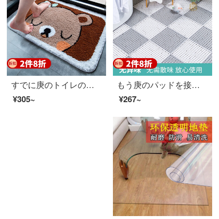
すでに庚のトイレの浴室の入り口の家庭用吸水滑り止めマットバスタブの浴室マットトイレの吸水マットの入り口に入ります。
もう庚のパッドを接続しました。浴室の滑り止めマットを挟んで、水を切ってもいいです。防水ドアマットを開けて、家庭用の透かしシャワールームのお風呂に入ると、マットが白いです。
¥305~
¥267~