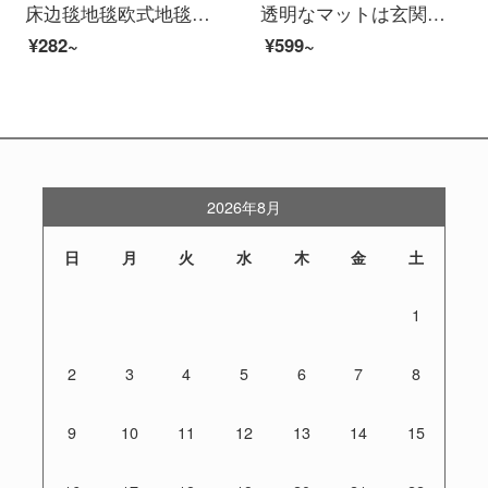
床边毯地毯欧式地毯卧室地毯客厅地毯茶几地毯榻榻米地毯飘窗毯床边毯定制 加厚羊羔绒兰灰色 50*160厘米
透明なマットは玄関に入ることを免除します。ドアホールの保護膜は透明で、板保護マットは滑り止めです。滑り止めマットは家庭用防水滑り止めマットを変えます。pvcは透明1.5 mmの厚さをカスタマイズします。幅は1.2 mです。x 1.0 mです。
¥282~
¥599~
2026年8月
日
月
火
水
木
金
土
1
2
3
4
5
6
7
8
9
10
11
12
13
14
15