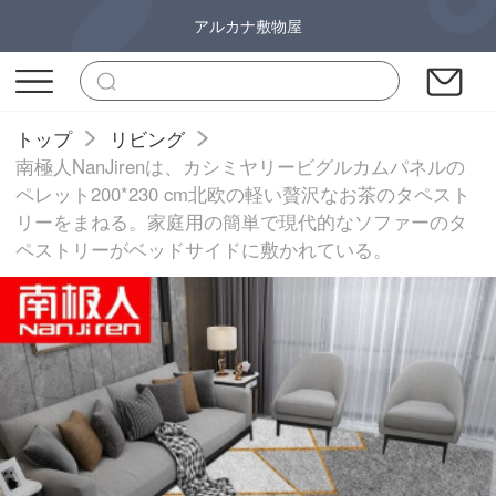
アルカナ敷物屋
トップ
リビング
南極人NanJirenは、カシミヤリービグルカムパネルの
ペレット200*230 cm北欧の軽い贅沢なお茶のタペスト
リーをまねる。家庭用の簡単で現代的なソファーのタ
ペストリーがベッドサイドに敷かれている。