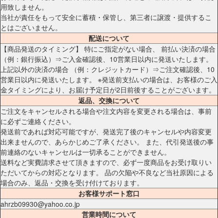
用致しません。
当社が責任をもって安全に蓄積・保管し、第三者に譲渡・提供するこ
とはございません。
配送について
【商品発送のタイミング】 特にご指定がない場合、 前払い決済の場合
（例：銀行振込）⇒ご入金確認後、10営業日以内に発送いたします。
上記以外の決済の場合 （例：クレジットカード）⇒ご注文確認後、10
営業日以内に発送いたします。 ※発送前支払いの場合は、お客様のご入
金タイミングにより、お届け予定日が2日前後することがございます。
返品、交換について
ご注文をキャンセルされる場合や注文内容を変更される場合は、事前
に必ずご連絡ください。
発送前であれば対応可能ですが、発送完了後のキャンセルや内容変更
出来ませんので、あらかじめご了承ください。 また、代引発送後の事
前連絡のないキャンセルは一切承ることができません。
送料など実費請求させて頂きますので、必ず一度商品をお受け取りい
ただいてからの対応となります。 品の欠陥や不良など当社原因による
場合のみ、返品・交換を受け付けております。
お客様サポート窓口
ahrzb09930@yahoo.co.jp
営業時間について